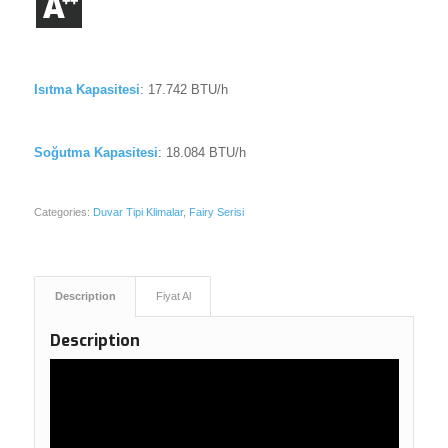
Isıtma Kapasitesi
: 17.742 BTU/h
Soğutma Kapasitesi
: 18.084 BTU/h
Categories:
Duvar Tipi Klimalar
,
Fairy Serisi
Description
Fiyat Al
Description