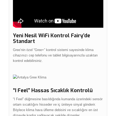
Yeni Nesil WiFi Kontrol Fairy’de
Standart
Gree’nin özel “Gree+” kontrol sistemi sayesinde klima
cihazınızı cep telefonu ve tablet bilgisayarınızla uzaktan
kontrol edebilirsiniz.
“I Feel” Hassas Sıcaklık Kontrolü
“I Feel” düğmesine basıldığında kumanda üzerindeki sensör
ortam sıcaklığını hisseder ve iç üniteye sinyal gönderir.
Böylece klima hava üfleme debisini ve sıcaklığını en üst
düzeyde konfor sağlayacak şekilde düzenler.