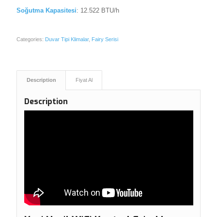
Soğutma Kapasitesi
: 12.522 BTU/h
Categories:
Duvar Tipi Klimalar
,
Fairy Serisi
Description
Fiyat Al
Description