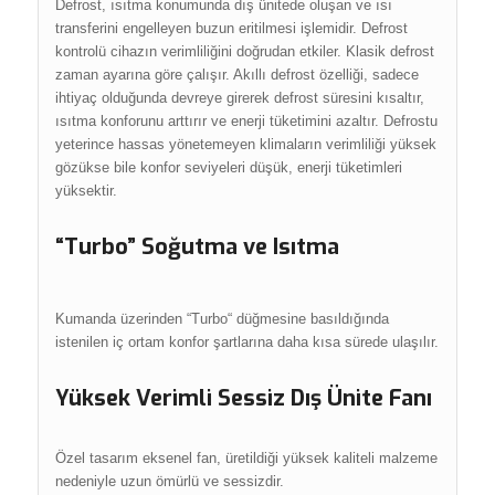
Defrost, ısıtma konumunda dış ünitede oluşan ve ısı
transferini engelleyen buzun eritilmesi işlemidir. Defrost
kontrolü cihazın verimliliğini doğrudan etkiler. Klasik defrost
zaman ayarına göre çalışır. Akıllı defrost özelliği, sadece
ihtiyaç olduğunda devreye girerek defrost süresini kısaltır,
ısıtma konforunu arttırır ve enerji tüketimini azaltır. Defrostu
yeterince hassas yönetemeyen klimaların verimliliği yüksek
gözükse bile konfor seviyeleri düşük, enerji tüketimleri
yüksektir.
“Turbo” Soğutma ve Isıtma
Kumanda üzerinden “Turbo“ düğmesine basıldığında
istenilen iç ortam konfor şartlarına daha kısa sürede ulaşılır.
Yüksek Verimli Sessiz Dış Ünite Fanı
Özel tasarım eksenel fan, üretildiği yüksek kaliteli malzeme
nedeniyle uzun ömürlü ve sessizdir.