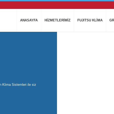
ANASAYFA
HİZMETLERİMİZ
FUJITSU KLİMA
GR
n Klima Sistemleri ile siz