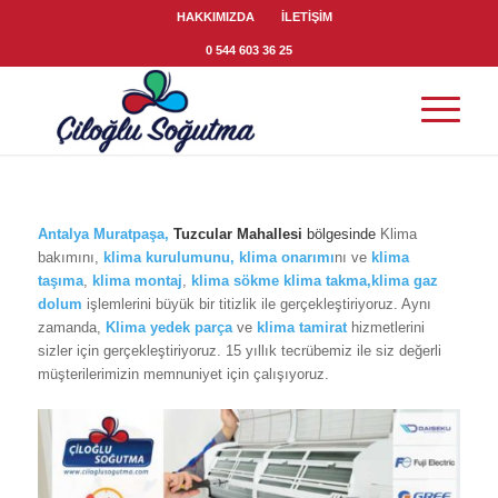
HAKKIMIZDA
İLETİŞİM
0 544 603 36 25
Antalya Muratpaşa
,
Tuzcular Mahallesi
bölgesinde
Klima
bakımını,
klima
kurulumunu,
klima onarımı
nı ve
klima
taşıma
,
klima montaj
,
klima sökme
klima takma,klima gaz
dolum
işlemlerini büyük bir titizlik ile gerçekleştiriyoruz. Aynı
zamanda,
Klima yedek parça
ve
klima tamirat
hizmetlerini
sizler için gerçekleştiriyoruz. 15 yıllık tecrübemiz ile siz değerli
müşterilerimizin memnuniyet için çalışıyoruz.