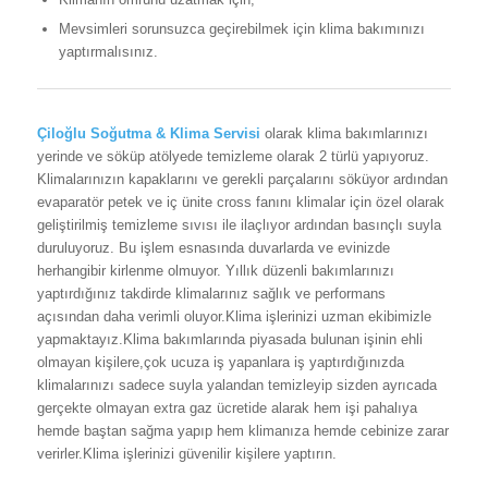
Mevsimleri sorunsuzca geçirebilmek için klima bakımınızı
yaptırmalısınız.
Çiloğlu Soğutma & Klima Servisi
olarak klima bakımlarınızı
yerinde ve söküp atölyede temizleme olarak 2 türlü yapıyoruz.
Klimalarınızın kapaklarını ve gerekli parçalarını söküyor ardından
evaparatör petek ve iç ünite cross fanını klimalar için özel olarak
geliştirilmiş temizleme sıvısı ile ilaçlıyor ardından basınçlı suyla
duruluyoruz. Bu işlem esnasında duvarlarda ve evinizde
herhangibir kirlenme olmuyor. Yıllık düzenli bakımlarınızı
yaptırdığınız takdirde klimalarınız sağlık ve performans
açısından daha verimli oluyor.Klima işlerinizi uzman ekibimizle
yapmaktayız.Klima bakımlarında piyasada bulunan işinin ehli
olmayan kişilere,çok ucuza iş yapanlara iş yaptırdığınızda
klimalarınızı sadece suyla yalandan temizleyip sizden ayrıcada
gerçekte olmayan extra gaz ücretide alarak hem işi pahalıya
hemde baştan sağma yapıp hem klimanıza hemde cebinize zarar
verirler.Klima işlerinizi güvenilir kişilere yaptırın.