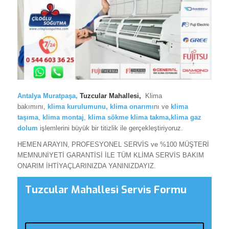
Antalya Muratpaşa
,
Tuzcular Mahallesi,
Klima
bakımını,
klima
kurulumunu,
klima onarımı
nı ve
klima
taşıma
,
klima montaj
,
klima sökme
klima takma,klima gaz
dolum
işlemlerini büyük bir titizlik ile gerçekleştiriyoruz.
HEMEN ARAYIN, PROFESYONEL SERVİS ve %100 MÜŞTERİ
MEMNUNİYETİ GARANTİSİ İLE TÜM KLİMA SERVİS BAKIM
ONARIM İHTİYAÇLARINIZDA YANINIZDAYIZ.
Tuzcular Mahallesi Servis Formu