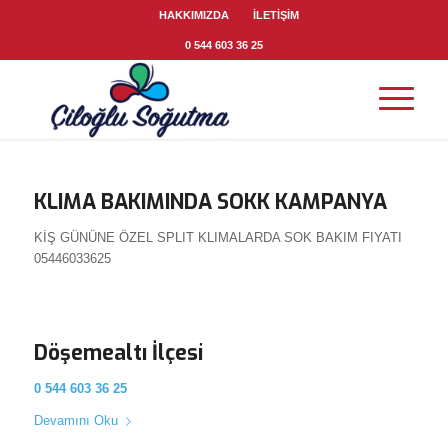
HAKKIMIZDA
İLETİŞİM
0 544 603 36 25
KLIMA BAKIMINDA SOKK KAMPANYA
KİŞ GÜNÜNE ÖZEL SPLIT KLIMALARDA SOK BAKIM FIYATI
05446033625
Döşemealtı İlçesi
0 544 603 36 25
Devamını Oku