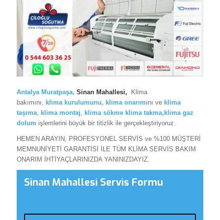
Antalya Muratpaşa
,
Sinan Mahallesi,
Klima
bakımını,
klima
kurulumunu,
klima onarımı
nı ve
klima
taşıma
,
klima montaj
,
klima sökme
klima takma,klima gaz
dolum
işlemlerini büyük bir titizlik ile gerçekleştiriyoruz.
HEMEN ARAYIN, PROFESYONEL SERVİS ve %100 MÜŞTERİ
MEMNUNİYETİ GARANTİSİ İLE TÜM KLİMA SERVİS BAKIM
ONARIM İHTİYAÇLARINIZDA YANINIZDAYIZ.
Sinan Mahallesi Servis Formu