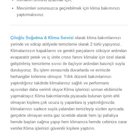
Mevsimleri sorunsuzca geçirebilmek için klima bakımınızı
yaptırmalısınız.
Çiloğlu Soğutma & Klima Servisi
olarak klima bakımlarınızı
yerinde ve söküp atölyede temizleme olarak 2 türlü yapıyoruz.
Klimalarınızın kapaklarını ve gerekli parçalarını söküyor ardından
evaparatör petek ve iç ünite cross fanını klimalar için özel olarak
geliştirilmiş temizleme sıvısı ile ilaçlıyor ardından basınçlı suyla
duruluyoruz. Bu işlem esnasında duvarlarda ve evinizde
herhangibir kirlenme olmuyor. Yıllık düzenli bakımlarınızı
yaptırdığınız takdirde klimalarınız sağlık ve performans
açısından daha verimli oluyor.Klima işlerinizi uzman ekibimizle
yapmaktayız.Klima bakımlarında piyasada bulunan işinin ehli
olmayan kişilere,çok ucuza iş yapanlara iş yaptırdığınızda
klimalarınızı sadece suyla yalandan temizleyip sizden ayrıcada
gerçekte olmayan extra gaz ücretide alarak hem işi pahalıya
hemde baştan sağma yapıp hem klimanıza hemde cebinize zarar
verirler.Klima işlerinizi güvenilir kişilere yaptırın.