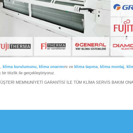
,
klima
kurulumunu,
klima onarımı
nı ve
klima taşıma
,
klima montaj
,
kli
bir titizlik ile gerçekleştiriyoruz.
ÜŞTERİ MEMNUNİYETİ GARANTİSİ İLE TÜM KLİMA SERVİS BAKIM ON