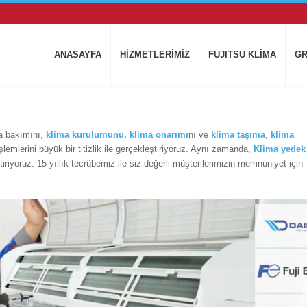
ANASAYFA
HİZMETLERİMİZ
FUJITSU KLİMA
GR
 bakımını,
klima
kurulumunu,
klima onarımı
nı ve
klima taşıma
,
klima
şlemlerini büyük bir titizlik ile gerçekleştiriyoruz. Aynı zamanda,
Klima yedek
tiriyoruz. 15 yıllık tecrübemiz ile siz değerli müşterilerimizin memnuniyet için