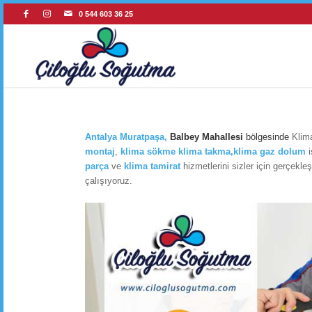
0 544 603 36 25
Antalya Muratpaşa
,
Balbey Mahallesi
bölgesinde
Klima
montaj
,
klima sökme
klima takma,klima gaz dolum
i
parça
ve
klima tamirat
hizmetlerini sizler için gerçekleş
çalışıyoruz.