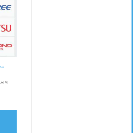
ma
ARIM