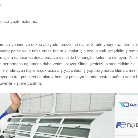
,
ınızı yaptırmalısınız.
rınızı yerinde ve söküp atölyede temizleme olarak 2 türlü yapıyoruz. Klimalar
atör petek ve iç ünite cross fanını klimalar için özel olarak geliştirilmiş tem
 Bu işlem esnasında duvarlarda ve evinizde herhangibir kirlenme olmuyor. Yıllık
ve performans açısından daha verimli oluyor.Klima işlerinizi uzman ekibimizle
ehli olmayan kişilere,çok ucuza iş yapanlara iş yaptırdığınızda klimalarınız
mayan extra gaz ücretide alarak hem işi pahalıya hemde baştan sağma yapıp
venilir kişilere yaptırın.