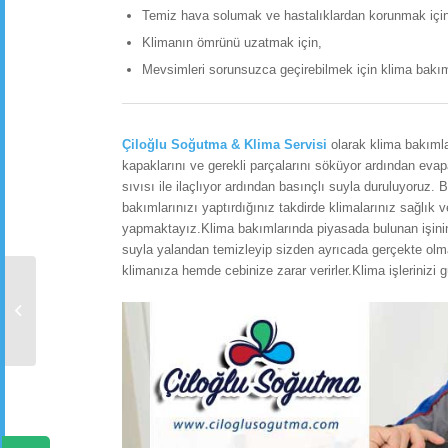
Temiz hava solumak ve hastalıklardan korunmak için
Klimanın ömrünü uzatmak için,
Mevsimleri sorunsuzca geçirebilmek için klima bakım
Çiloğlu Soğutma & Klima Servisi
olarak klima bakımla
kapaklarını ve gerekli parçalarını söküyor ardından evapar
sıvısı ile ilaçlıyor ardından basınçlı suyla duruluyoruz.
bakımlarınızı yaptırdığınız takdirde klimalarınız sağlık 
yapmaktayız.Klima bakımlarında piyasada bulunan işinin 
suyla yalandan temizleyip sizden ayrıcada gerçekte ol
klimanıza hemde cebinize zarar verirler.Klima işlerinizi gü
Bahçelievler Mahallesi