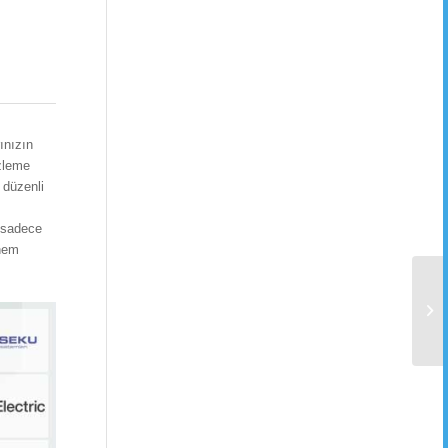
ınızın
izleme
 düzenli
ı sadece
 hem