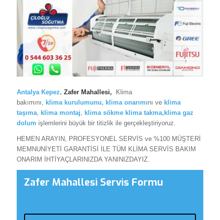
Antalya Kepez
,
Zafer Mahallesi,
Klima
bakımını,
klima
kurulumunu,
klima onarımı
nı ve
klima
taşıma
,
klima montaj
,
klima sökme
klima takma,klima gaz
dolum
işlemlerini büyük bir titizlik ile gerçekleştiriyoruz.
HEMEN ARAYIN, PROFESYONEL SERVİS ve %100 MÜŞTERİ
MEMNUNİYETİ GARANTİSİ İLE TÜM KLİMA SERVİS BAKIM
ONARIM İHTİYAÇLARINIZDA YANINIZDAYIZ.
Zafer Mahallesi Servis Formu