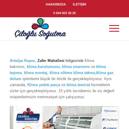
HAKKIMIZDA
İLETİŞİM
0 544 603 36 25
Antalya Kepez
,
Zafer Mahallesi
bölgesinde
Klima
bakımını,
klima
kurulumunu,
klima onarımı
nı ve
klima
taşıma
,
klima montaj
,
klima sökme
klima takma,klima gaz
dolum
işlemlerini büyük bir titizlik ile gerçekleştiriyoruz. Aynı
zamanda,
Klima yedek parça
ve
klima tamirat
hizmetlerini
sizler için gerçekleştiriyoruz. 15 yıllık tecrübemiz ile siz değerli
müşterilerimizin memnuniyet için çalışıyoruz.