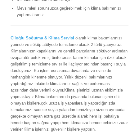
Mevsimleri sorunsuzca geçirebilmek için klima bakımınızı
yaptırmalısınız.
Çiloğlu Soğutma & Klima Servisi
olarak klima bakımlarınızı
yerinde ve söküp atölyede temizleme olarak 2 türlü yapıyoruz.
Klimalarınızın kapaklarını ve gerekli parçalarını söküyor ardından
evaparatör petek ve iç ünite cross fanını klimalar için özel olarak
geliştirilmiş temizleme sıvısı ile ilaçlıyor ardından basınçlı suyla
duruluyoruz. Bu işlem esnasında duvarlarda ve evinizde
herhangibir kirlenme olmuyor. Yıllık düzenli bakımlarınızı
yaptırdığınız takdirde klimalarınız sağlık ve performans
açısından daha verimli oluyor.Klima işlerinizi uzman ekibimizle
yapmaktayız.Klima bakımlarında piyasada bulunan işinin ehli
olmayan kişilere,çok ucuza iş yapanlara iş yaptırdığınızda
klimalarınızı sadece suyla yalandan temizleyip sizden ayrıcada
gerçekte olmayan extra gaz ücretide alarak hem işi pahalıya
hemde baştan sağma yapıp hem klimanıza hemde cebinize zarar
verirler.Klima işlerinizi güvenilir kişilere yaptırın.