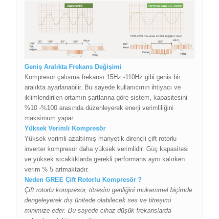
Geniș Aralıkta Frekans Değișimi
Kompresör çalıșma frekansı 15Hz -110Hz gibi geniș bir
aralıkta ayarlanabilir. Bu sayede kullanıcının ihtiyacı ve
iklimlendirilen ortamın șartlarına göre sistem, kapasitesini
%10 -%100 arasında düzenleyerek enerji verimliliğini
maksimum yapar.
Yüksek Verimli Kompresör
Yüksek verimli azaltılmıș manyetik dirençli çift rotorlu
inverter kompresör daha yüksek verimlidir. Güç kapasitesi
ve yüksek sıcaklıklarda gerekli performans aynı kalırken
verim % 5 artmaktadır.
Neden GREE Çift Rotorlu Kompresör ?
Çift rotorlu kompresör, titreșim genliğini mükemmel biçimde
dengeleyerek dıș ünitede olabilecek ses ve titreșimi
minimize eder. Bu sayede cihaz düșük frekanslarda