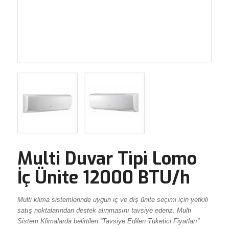
Multi Duvar Tipi Lomo
İç Ünite 12000 BTU/h
Multi klima sistemlerinde uygun iç ve dış ünite seçimi için yetkili
satış noktalarından destek alınmasını tavsiye ederiz. Multi
Sistem Klimalarda belirtilen “Tavsiye Edilen Tüketici Fiyatları”