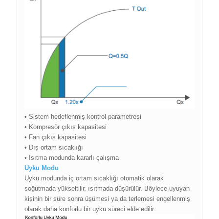
• Sistem hedeflenmiș kontrol parametresi
• Kompresör çıkıș kapasitesi
• Fan çıkıș kapasitesi
• Dıș ortam sıcaklığı
• Isıtma modunda kararlı çalıșma
Uyku Modu
Uyku modunda iç ortam sıcaklığı otomatik olarak
soğutmada yükseltilir, ısıtmada düșürülür. Böylece uyuyan
kișinin bir süre sonra üșümesi ya da terlemesi engellenmiș
olarak daha konforlu bir uyku süreci elde edilir.