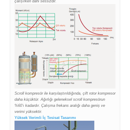
çalıșırken dahi sessizdir.
Scroll kompresör ile karșılaștırıldığında, çift rotor kompresor
daha küçüktür. Ağırlığı geleneksel scroll kompresörun
%60’ı kadardır. Çalıșma frekans aralığı daha geniș ve
verimi yüksektir.
Yüksek Verimli İç Tesisat Tasarımı