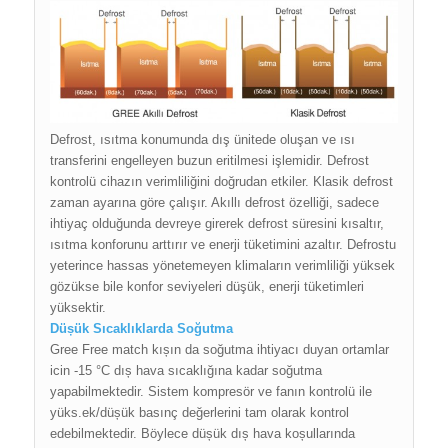
Defrost, ısıtma konumunda dış ünitede oluşan ve ısı
transferini engelleyen buzun eritilmesi işlemidir. Defrost
kontrolü cihazın verimliliğini doğrudan etkiler. Klasik defrost
zaman ayarına göre çalışır. Akıllı defrost özelliği, sadece
ihtiyaç olduğunda devreye girerek defrost süresini kısaltır,
ısıtma konforunu arttırır ve enerji tüketimini azaltır. Defrostu
yeterince hassas yönetemeyen klimaların verimliliği yüksek
gözükse bile konfor seviyeleri düşük, enerji tüketimleri
yüksektir.
Düșük Sıcaklıklarda Soğutma
Gree Free match kıșın da soğutma ihtiyacı duyan ortamlar
icin -15 °C dıș hava sıcaklığına kadar soğutma
yapabilmektedir. Sistem kompresör ve fanın kontrolü ile
yüks.ek/düșük basınç değerlerini tam olarak kontrol
edebilmektedir. Böylece düșük dıș hava koșullarında