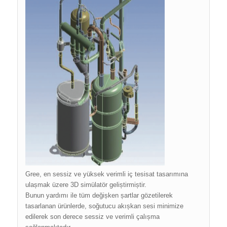
Gree, en sessiz ve yüksek verimli iç tesisat tasarımına
ulașmak üzere 3D simülatör geliștirmiștir.
Bunun yardımı ile tüm değișken șartlar gözetilerek
tasarlanan ürünlerde, soğutucu akıșkan sesi minimize
edilerek son derece sessiz ve verimli çalıșma