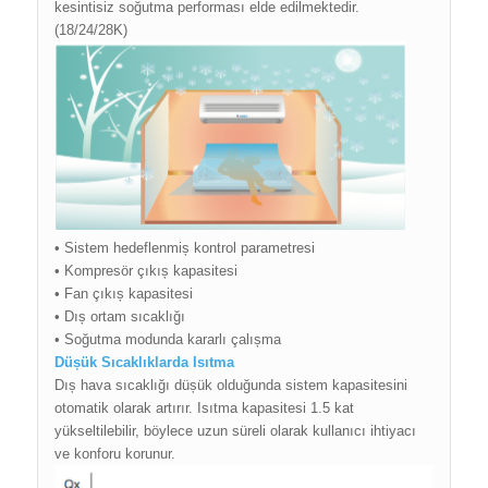
kesintisiz soğutma performası elde edilmektedir.
(18/24/28K)
• Sistem hedeflenmiș kontrol parametresi
• Kompresör çıkıș kapasitesi
• Fan çıkıș kapasitesi
• Dıș ortam sıcaklığı
• Soğutma modunda kararlı çalıșma
Düșük Sıcaklıklarda Isıtma
Dıș hava sıcaklığı düșük olduğunda sistem kapasitesini
otomatik olarak artırır. Isıtma kapasitesi 1.5 kat
yükseltilebilir, böylece uzun süreli olarak kullanıcı ihtiyacı
ve konforu korunur.