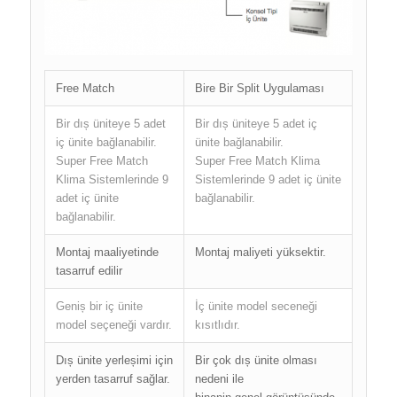
Free Match
Bire Bir Split Uygulaması
Bir dıș üniteye 5 adet
Bir dıș üniteye 5 adet iç
iç ünite bağlanabilir.
ünite bağlanabilir.
Super Free Match
Super Free Match Klima
Klima Sistemlerinde 9
Sistemlerinde 9 adet iç ünite
adet iç ünite
bağlanabilir.
bağlanabilir.
Montaj maaliyetinde
Montaj maliyeti yüksektir.
tasarruf edilir
Geniș bir iç ünite
İç ünite model seceneği
model seçeneği vardır.
kısıtlıdır.
Dıș ünite yerleșimi için
Bir çok dıș ünite olması
yerden tasarruf sağlar.
nedeni ile