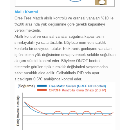
Akıllı Kontrol
Gree Free Match akıllı kontrolü ve oransal vanaları %10 ile
%100 arasında yük değișimine göre gerekli kapasiteyi
verebilmektedir.
Akıllı kontrol ve oransal vanalar soğutma kapasitesini
sınırlayabilir ya da arttırabilir. Böylece nem ve sıcaklık
konforlu bir seviyede tutulur. Elektronik genleșme vanaları
iç ünitelerin yük değișimine cevap verecek șekilde soğutkan
akıșını sürekli kontrol eder. Böylece ON/OF kontrol
sistemde görülen tipik sıcaklık değișimleri yașanmadan
sabit sıcaklık elde edilir. Geliștirilmiș PID oda ayar
sıcaklıgını 0.5°C aralığında kontrol eder.