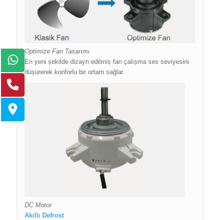
Optimize Fan Tasarımı
En yeni șekilde dizayn edilmiș fan çalıșma ses seviyesini
düșürerek konforlu bir ortam sağlar.
DC Motor
Akıllı Defrost