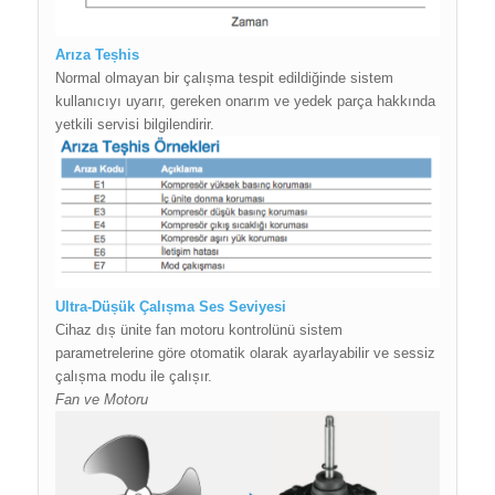
Arıza Teșhis
Normal olmayan bir çalıșma tespit edildiğinde sistem
kullanıcıyı uyarır, gereken onarım ve yedek parça hakkında
yetkili servisi bilgilendirir.
Ultra-Düșük Çalıșma Ses Seviyesi
Cihaz dıș ünite fan motoru kontrolünü sistem
parametrelerine göre otomatik olarak ayarlayabilir ve sessiz
çalıșma modu ile çalıșır.
Fan ve Motoru