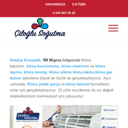
HAKKIMIZDA
İLETİŞİM
0 544 603 36 25
Antalya Konyaaltı
,
5M Migros
bölgesinde
Klima
bakımını,
klima
kurulumunu,
klima onarımı
nı ve
klima
taşıma
,
klima montaj
,
klima sökme
klima takma,klima gaz
dolum
işlemlerini büyük bir titizlik ile gerçekleştiriyoruz. Aynı
zamanda,
Klima yedek parça
ve
klima tamirat
hizmetlerini
sizler için gerçekleştiriyoruz. 15 yıllık tecrübemiz ile siz değerli
müşterilerimizin memnuniyet için çalışıyoruz.