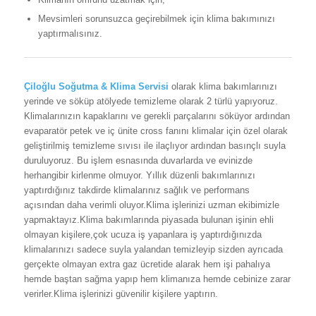
Mevsimleri sorunsuzca geçirebilmek için klima bakımınızı
yaptırmalısınız.
Çiloğlu Soğutma & Klima Servisi
olarak klima bakımlarınızı
yerinde ve söküp atölyede temizleme olarak 2 türlü yapıyoruz.
Klimalarınızın kapaklarını ve gerekli parçalarını söküyor ardından
evaparatör petek ve iç ünite cross fanını klimalar için özel olarak
geliştirilmiş temizleme sıvısı ile ilaçlıyor ardından basınçlı suyla
duruluyoruz. Bu işlem esnasında duvarlarda ve evinizde
herhangibir kirlenme olmuyor. Yıllık düzenli bakımlarınızı
yaptırdığınız takdirde klimalarınız sağlık ve performans
açısından daha verimli oluyor.Klima işlerinizi uzman ekibimizle
yapmaktayız.Klima bakımlarında piyasada bulunan işinin ehli
olmayan kişilere,çok ucuza iş yapanlara iş yaptırdığınızda
klimalarınızı sadece suyla yalandan temizleyip sizden ayrıcada
gerçekte olmayan extra gaz ücretide alarak hem işi pahalıya
hemde baştan sağma yapıp hem klimanıza hemde cebinize zarar
verirler.Klima işlerinizi güvenilir kişilere yaptırın.