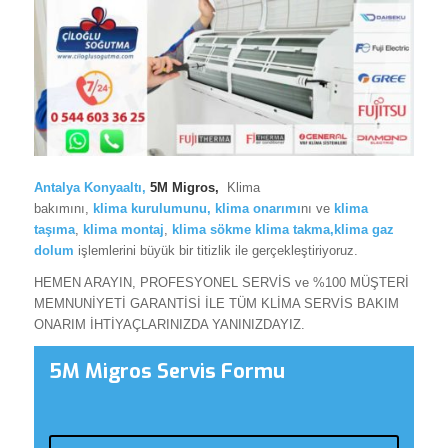
Antalya Konyaaltı
,
5M Migros,
Klima
bakımını,
klima
kurulumunu,
klima onarımı
nı ve
klima
taşıma
,
klima montaj
,
klima sökme
klima takma,klima gaz
dolum
işlemlerini büyük bir titizlik ile gerçekleştiriyoruz.
HEMEN ARAYIN, PROFESYONEL SERVİS ve %100 MÜŞTERİ
MEMNUNİYETİ GARANTİSİ İLE TÜM KLİMA SERVİS BAKIM
ONARIM İHTİYAÇLARINIZDA YANINIZDAYIZ.
5M Migros Servis Formu